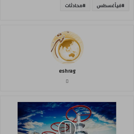
فيأغسطس
محادثات
eshrag
موقع
الويب