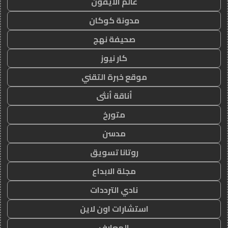
عالم الايفون
مدونة كوكان
صحيفة نهج
كار نيوز
موقع خبرة التقني
أناقة أنثى
متورخ
مدسن
روتانا تسويق
مجلة الابداع
نادي الترددات
استشارات اون لاين
المعارف