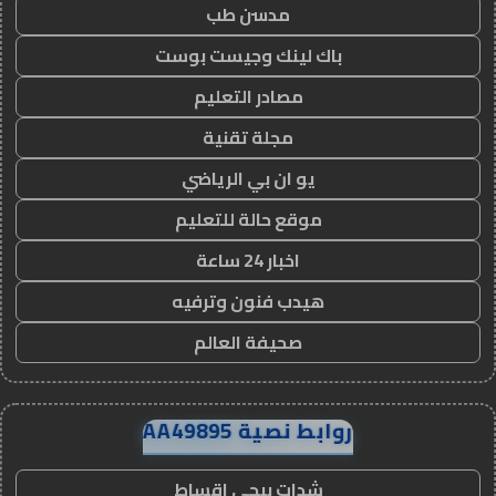
مدسن طب
باك لينك وجيست بوست
مصادر التعليم
مجلة تقنية
يو ان بي الرياضي
موقع حالة للتعليم
اخبار 24 ساعة
هيدب فنون وترفيه
صحيفة العالم
روابط نصية AA49895
شدات ببجي اقساط