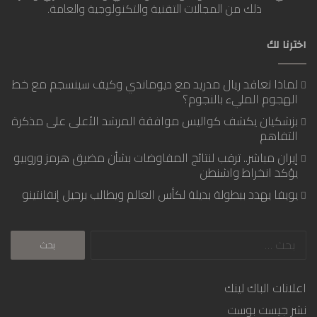
ذلك من المجالات التقنية والتكنولوجية والعامة.
اخترنا لك
لماذا تعاقد ريال مدريد مع ديوماندي وكيف سينسجم مع خط
الهجوم المليء بالنجوم؟
بزشكيان يكشف كواليس موافقة المرشد الأعلى على مذكرة
التفاهم
إيران مباشر.. ترقب لنتائج المفاوضات بشأن مضيق هرمز وروبيو
يؤكد انخراط واشنطن
يويفا يهدد ببطولة بديلة لكأس العالم ويطالب برحيل إنفانتينو
البحث
عن:
اعلانات الباك لينك
نشر جيست بوست