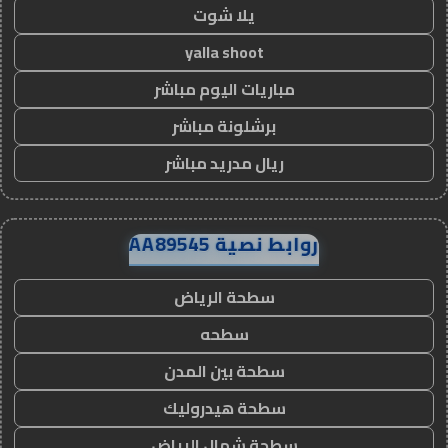
يلا شوت
yalla shoot
مباريات اليوم مباشر
برشلونة مباشر
ريال مدريد مباشر
روابط نصية AA89545
سطحة الرياض
سطحه
سطحة بين المدن
سطحة هيدروليك
سطحة شمال الرياض