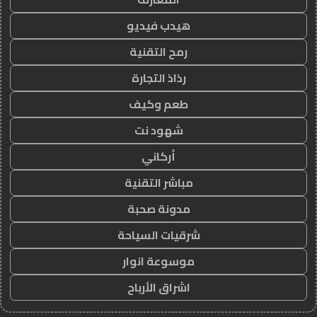
هيدب فيديو
رمح التقنية
رذاذ التجارة
طعم وكيف
شهود نت
أركاني
مباشر التقنية
مدونة صحبة
شرقيات السياحة
موسوعة انوار
اشراق الأرباح