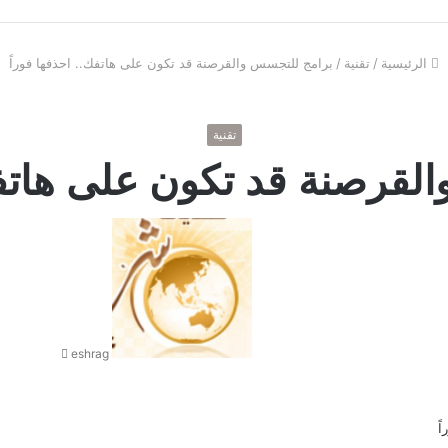
الرئيسية
/
تقنية
/
برامج للتجسس والقرصنة قد تكون على هاتفك.. احذفها فوراً
تقنية
لقرصنة قد تكون على هاتفك.
أ
ر
س
ل
ب
ر
eshrag
ي
د
ا
إ
ل