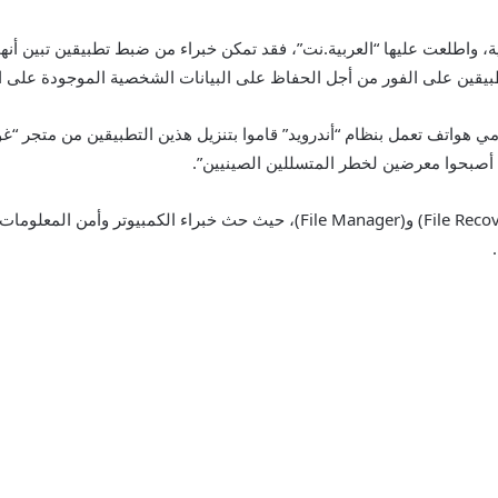
ية، واطلعت عليها “العربية.نت”، فقد تمكن خبراء من ضبط تطبيقين تبين أ
طبيقين على الفور من أجل الحفاظ على البيانات الشخصية الموجودة على ا
مليون شخص من مستخدمي هواتف تعمل بنظام “أندرويد” قاموا بتنزيل هذين التطبيقين 
 أصبحوا معرضين لخطر المتسللين الصينيين”.
والتطبيقان المشار إليهما هما (File Recovery & Data Recovery) و(ile Manager