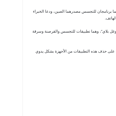
نهما برنامجان للتجسس مصدرهما الصين، ودعا الخبراء
لهاتف.
من متجر “غوغل بلاي”، وهما تطبيقات للتجسس والقرصنة وسرقة
F)، حيث حث خبراء الكمبيوتر وأمن المعلومات على حذف هذه التطبيقات من الأجهزة بشكل يدوي