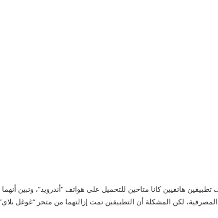
ك
ت
ر
و
ن
ي
ا
يقين هاتفيين كانا متاحين للتحميل على هواتف “أندرويد”، وتبين أنهم
المصرفية، لكن المشكلة أن التطبيقين تمت إزالتهما من متجر “غوغل بلاي