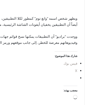
ويظهر شخص اسمه “وانغ توم” كمطور لكلا التطبيقين، وي
أيضاً أن التطبيقين يخفيان أيقونات الشاشة الرئيسية، مم
ووجدت “براديو” أن التطبيقات يمكنها نسخ قوائم جهات 
وفيديوهاتهم معرضة للخطر، إلى جانب موقعهم ورمز ال
شارك هذا الموضوع:
فيس بوك
X
معجب بهذه:
ج
ا