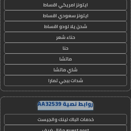
ايتونز امريكي اقساط
ايتونز سعودي اقساط
شحن يلا لودو اقساط
حناء شعر
حنا
ماتشا
شاي ماتشا
شدات ببجي تمارا
روابط نصية AA32539
خدمات الباك لينك والجيست
guest post مقال ضيف