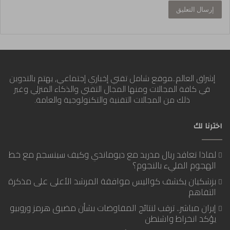
إشراق العالم..موقع شامل تقني إخباري إجتماعي, يهتم بالتدوين
في كافة المجالات ومنها المجال التقني والذكاء المنزلي وغير
ذلك من المجالات التقنية والتكنولوجية والعامة.
اخترنا لك
لماذا تعاقد ريال مدريد مع ديوماندي وكيف سينسجم مع خط
الهجوم المليء بالنجوم؟
بزشكيان يكشف كواليس موافقة المرشد الأعلى على مذكرة
التفاهم
إيران مباشر.. ترقب لنتائج المفاوضات بشأن مضيق هرمز وروبيو
يؤكد انخراط واشنطن