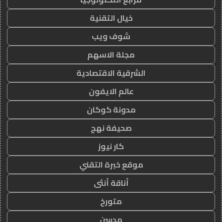
خيال التقنية
شوف ويب
مجلة الاسهم
الشرقية الاقتصادية
عالم الايفون
مدونة كوكان
صحيفة نهج
كار نيوز
موقع خبرة التقني
أناقة أنثى
متورخ
مدسن