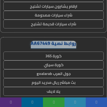
ارقام يشترون سيارات تشليح
شراء سيارات مصدومة
شراء سيارات قديمة تشليح
روابط نصية AA67449
كورة 365
كورة سيتي
جول العرب goalarab
بث مباشر ريال مدريد اليوم
يلا لايف
يسبوك
تويتر
واتساب
تيلقرام
ڤايبر