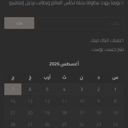
يويفا يهدد ببطولة بديلة لكأس العالم ويطالب برحيل إنفانتينو
البحث
عن:
اعلانات الباك لينك
نشر جيست بوست
أغسطس 2026
س
د
ن
ث
أرب
خ
ج
7
6
5
4
3
2
1
14
13
12
11
10
9
8
21
20
19
18
17
16
15
28
27
26
25
24
23
22