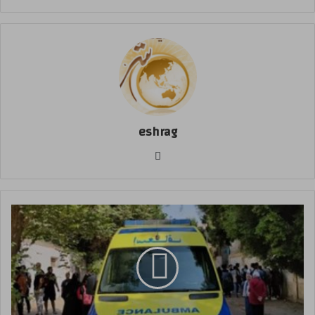
eshrag
موقع
الويب