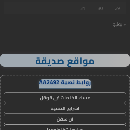
31
30
29
« يوليو
مواقع صديقة
روابط نصية AA2492
مسك الكلمات في قوقل
اشراق التقنية
ان سفن
مرابع التكنولوجيا