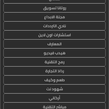
روتانا تسويق
مجلة الابداع
نادي الترددات
استشارات اون لاين
المعارف
هيدب فيديو
رمح التقنية
رذاذ التجارة
طعم وكيف
شهود نت
أركاني
مباشر التقنية