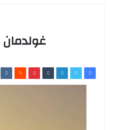
غولدمان ساك
فيسبوك
تويتر
لينكدإن
بينتيريست