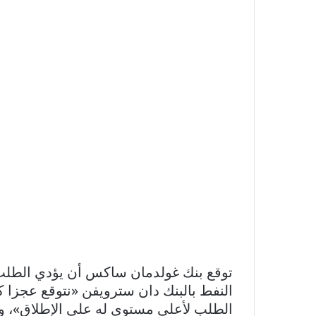
توقع بنك غولدمان ساكس أن يؤدي الطلب 
النفط بالبنك دان سترويفن «نتوقع عجزا ك
الطلب لأعلى مستوى له على الإطلاق»، وفقا لما ذكره لشبكة «BC