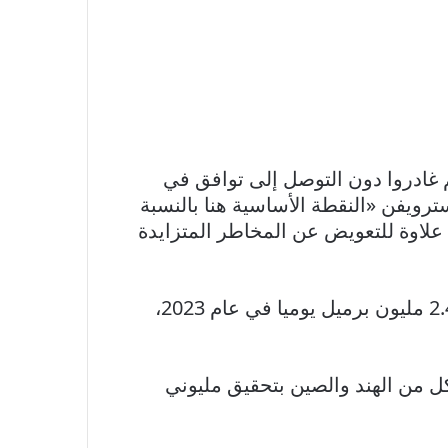
م غادروا دون التوصل إلى توافق في
سترويفن «النقطة الأساسية هنا بالنسبة
علاوة للتعويض عن المخاطر المتزايدة
توقعت وكالة الطاقة الدولية في يونيو أن الطلب العالمي على النفط في طريقه للارتفاع بمقدار 2.4 مليون برميل يوميا في عام 2023،
كل من الهند والصين بتحقيق مليوني