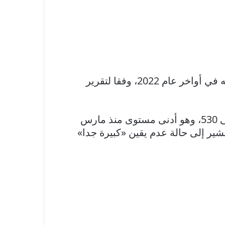
وسجل عدد منصات النفط الأميركية مؤخرا أدنى مستوى له في 16 شهرا، بانخفاض 15% عن ذروته في أواخر عام 2022، وفقا لتقرير
وفي الأسبوع الماضي، أفادت شركة «بيكر هيوز» أن منصات النفط الأميركية تراجعت بمقدار 7 إلى 530، وهو أدنى مستوى منذ مارس
يشير إلى حالة عدم يقين «كبيرة جدا»