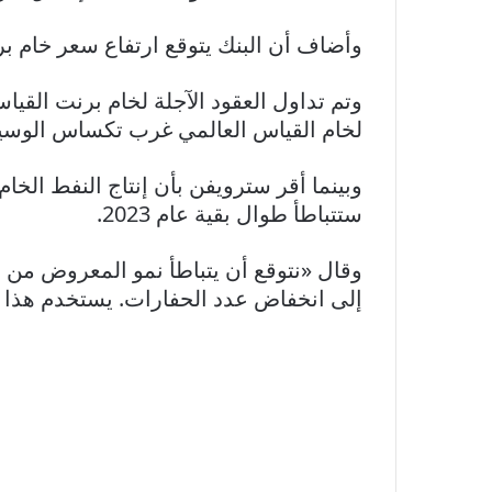
وأضاف أن البنك يتوقع ارتفاع سعر خام برنت من 80 دولارا للبرميل الآن إلى 86 دولارا للبر
لخام القياس العالمي غرب تكساس الوسيط بنسبة 0.42% عند 76.75 د
ستتباطأ طوال بقية عام 2023.
إلى انخفاض عدد الحفارات. يستخدم هذا 