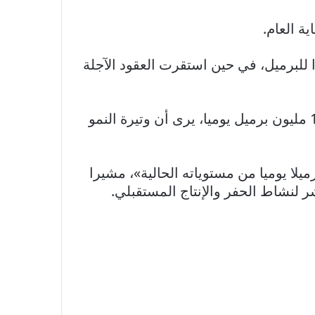
 الآجلة لخام برنت القياسي العالمي على انخفاض بنسبة 0.39% عند 80.75 دولارا للبرميل، في حين استقرت العقود الآجلة
وبينما أقر سترويفن بأن إنتاج النفط الخام الأميركي ارتفع بشكل كبير خلال العام الماضي إلى 12.7 مليون برميل يوميا، يرى أن وتيرة النمو
توقع أن يتباطأ نمو المعروض من الخام الأميركي بشكل كبير وبوتيرة متسلسلة تبلغ 200 برميلا يوميا من مستوياته الحالية»، مشيرا
لنشاط الحفر والإنتاج المستقبلي.