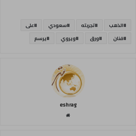
الذهب
تجربته
سعودي
على
فنان
ورق
ويروي
يرسم
eshrag
موقع
الويب