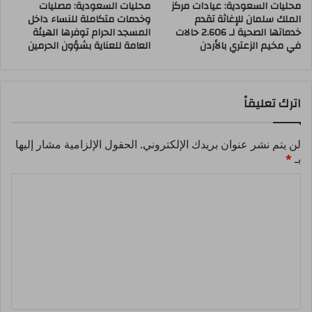
محليات السعودية: عيادات مركز
محليات السعودية: مصليات
الملك سلمان للإغاثة تقدم
وخدمات متكاملة للنساء داخل
خدماتها الصحية لـ 2.606 حالات
المسجد الحرام توفرها الهيئة
في مخيم الزعتري بالأردن
العامة للعناية بشؤون الحرمين
اترك تعليقاً
لن يتم نشر عنوان بريدك الإلكتروني.
الحقول الإلزامية مشار إليها
بـ
*
ا
ل
ت
ع
ل
ي
ق