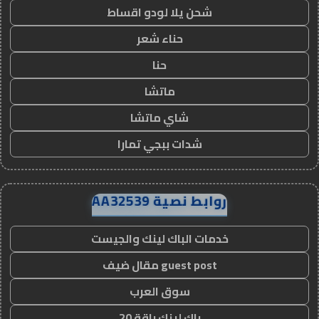
شحن يلا لودو اقساط
حناء شعر
حنا
ماتشا
شاي ماتشا
شدات ببجي تمارا
روابط نصية AA32539
خدمات الباك لينك والجيست
guest post مقال ضيف
سوق العرب
باك لينك باقة 20