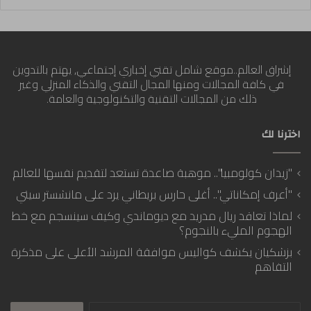
إشراق العالم..موقع شامل تقني إخباري إجتماعي, يهتم بالتدوين
في كافة المجالات ومنها المجال التقني والذكاء المنزلي وغير
ذلك من المجالات التقنية والتكنولوجية والعامة.
اخترنا لك
"زيدان كولومبيا".. موهبة صاعدة تستعد لتقديم نفسها للعالم
"أعرف إمكاناتي".. أغلى حارس بريطاني يرد على مانشستر سيتي
لماذا تعاقد ريال مدريد مع ديوماندي وكيف سينسجم مع خط
الهجوم المليء بالنجوم؟
بزشكيان يكشف كواليس موافقة المرشد الأعلى على مذكرة
التفاهم
البحث