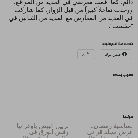
دائم، كما أقمت معرضي في العديد من المواقع،
ووجدت تفاعلاً كبيراً من قبل الزوار، كما شاركت
في العديد من المعارض مع العديد من الفنانين في
“جفست”.
شارك هذا الموضوع:
فيس بوك
X
معجب بهذه:
مرتبط
بمناسبة رمضان..
تزيين البيض بأوكرانيا
عرض مجلد قرآنى
وقص الورق فى
مزخرف بمزاد عالمى
بيلاروسيا.. على قائمة