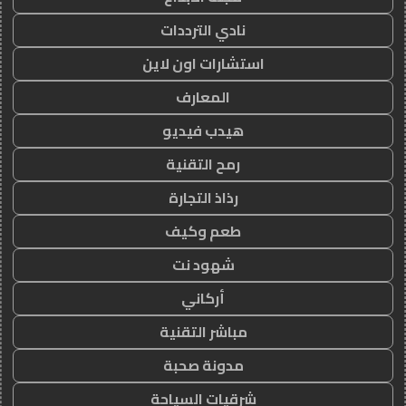
نادي الترددات
استشارات اون لاين
المعارف
هيدب فيديو
رمح التقنية
رذاذ التجارة
طعم وكيف
شهود نت
أركاني
مباشر التقنية
مدونة صحبة
شرقيات السياحة