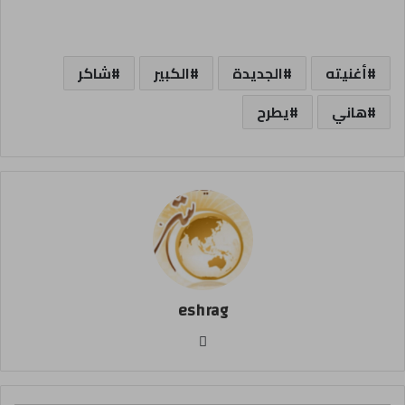
أغنيته
الجديدة
الكبير
شاكر
هاني
يطرح
eshrag
موقع
الويب