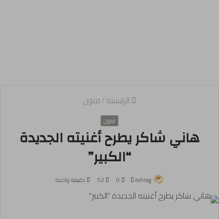
الرئيسية
/
فنون
فنون
هاني شاكر يطرح أغنيته الجديدة
“الكبير”
أرسل
eshrag
0
52
دقيقة واحدة
بريدا
إلكترونيا