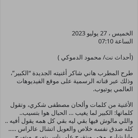
الخميس ، 27 يوليو 2023
الساعة 07:10
(أحداث نت/ محمود الدموكي )
طرح المطرب هاني شاكر أغنيته الجديدة “الكبير”،
وذلك عبر قناته الرسمية على موقع الفيديوهات
العالمي يوتيوب.
الأغنية من كلمات وألحان مصطفى شكري، وتقول
كلماتها: الكبير لما يغيب … الحبال هوا بتسيب..
واللي مالوش فيها بقي ليه بقي كل همه يقول أفيه ..
كله صدق نفسه خلاص والعويل اتشال عالراس …..
وانا شاري مخي وبتفرج علي ناس بتهري وبتهرج …..