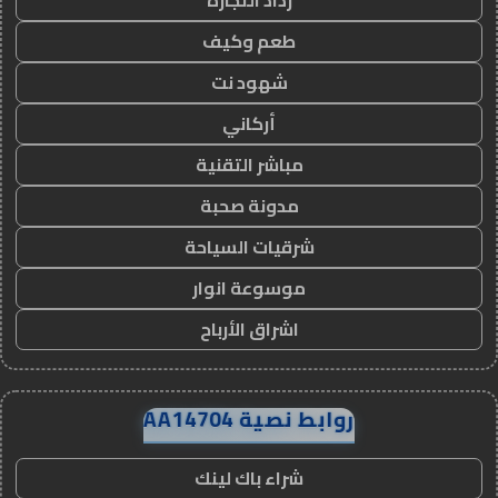
رذاذ التجارة
طعم وكيف
شهود نت
أركاني
مباشر التقنية
مدونة صحبة
شرقيات السياحة
موسوعة انوار
اشراق الأرباح
روابط نصية AA14704
شراء باك لينك