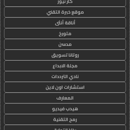
كار نيوز
موقع خبرة التقني
أناقة أنثى
متورخ
مدسن
روتانا تسويق
مجلة الابداع
نادي الترددات
استشارات اون لاين
المعارف
هيدب فيديو
رمح التقنية