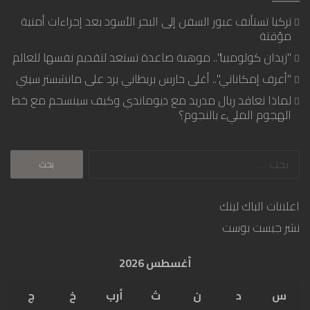
تركيا تستأنف عبور السفن إلى البحر الأسود بعد إجراءات أمنية
مؤقتة
"زيدان كولومبيا".. موهبة صاعدة تستعد لتقديم نفسها للعالم
"أعرف إمكاناتي".. أغلى حارس بريطاني يرد على مانشستر سيتي
لماذا تعاقد ريال مدريد مع ديوماندي وكيف سينسجم مع خط
الهجوم المليء بالنجوم؟
البحث
عن:
اعلانات الباك لينك
نشر جيست بوست
أغسطس 2026
س
د
ن
ث
أرب
خ
ج