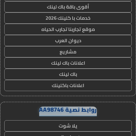
أقوى باقة باك لينك
خدمات با كلينك 2026
موقع تجاربنا تجارب الحياه
ديوان العرب
مشاريع
اعلانات باك لينك
باك لينك
اعلانات باكلينك
روابط نصية AA98746
يلا شوت