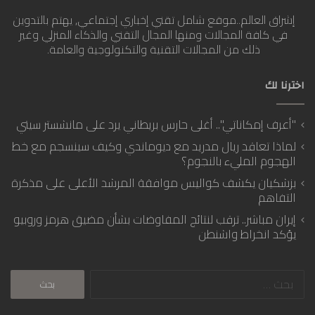
إشراق العالم..موقع شامل تقني إخباري إجتماعي, يهتم بالتدوين
في كافة المجالات ومنها المجال التقني والذكاء المنزلي وغير
ذلك من المجالات التقنية والتكنولوجية والعامة.
اخترنا لك
"أعرف إمكاناتي".. أغلى حارس بريطاني يرد على مانشستر سيتي
لماذا تعاقد ريال مدريد مع ديوماندي وكيف سينسجم مع خط
الهجوم المليء بالنجوم؟
بزشكيان يكشف كواليس موافقة المرشد الأعلى على مذكرة
التفاهم
إيران مباشر.. ترقب لنتائج المفاوضات بشأن مضيق هرمز وروبيو
يؤكد انخراط واشنطن
البحث
عن: