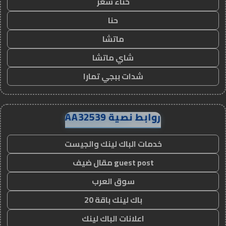
حناء شعر
حنا
ماتشا
شاي ماتشا
شدات ببجي تمارا
روابط نصية AA32539
خدمات الباك لينك والجيست
guest post مقال ضيف
سوق العرب
باك لينك باقة 20
اعلانات الباك لينك