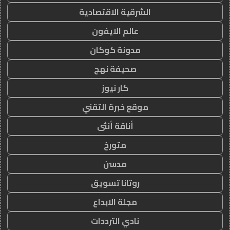
الشرقية الاقتصادية
عالم الايفون
مدونة كوكان
صحيفة نهج
كار نيوز
موقع خبرة التقني
أناقة أنثى
متورخ
مدسن
روتانا تسويق
مجلة الابداع
نادي الترددات