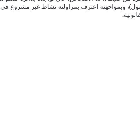
ول)، وبمواجهته اعترف بمزاولته نشاط غير مشروع فى مج
نونية.