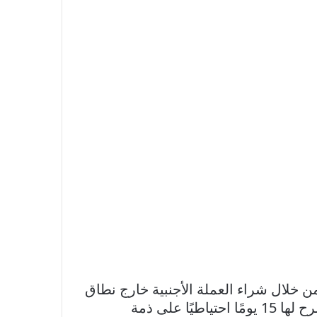
 خلال شراء العملة الأجنبية خارج نطاق
السوق المصرفية، وبأسعار السوق السوداء بالمخالفة لقانون البنك المركزى، وخارج الجهات المصرح لها 15 يومًا احتياطيًا على ذمة